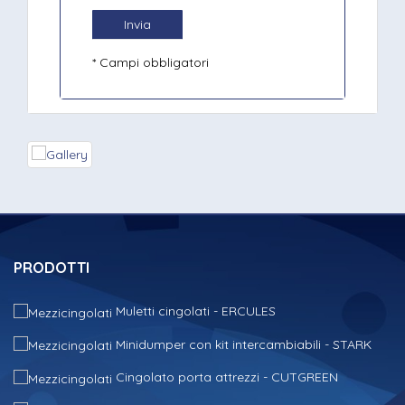
Invia
* Campi obbligatori
PRODOTTI
Muletti cingolati - ERCULES
Minidumper con kit intercambiabili - STARK
Cingolato porta attrezzi - CUTGREEN