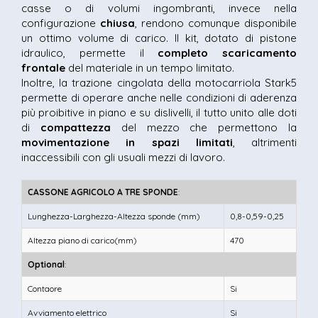
casse o di volumi ingombranti, invece nella
configurazione
chiusa
, rendono comunque disponibile
un ottimo volume di carico. Il kit, dotato di pistone
idraulico, permette il
completo scaricamento
frontale
del materiale in un tempo limitato.
Inoltre, la trazione cingolata della motocarriola Stark5
permette di operare anche nelle condizioni di aderenza
più proibitive in piano e su dislivelli, il tutto unito alle doti
di
compattezza
del mezzo che permettono la
movimentazione in spazi limitati
, altrimenti
inaccessibili con gli usuali mezzi di lavoro.
CASSONE AGRICOLO A TRE SPONDE
:
Lunghezza-Larghezza-Altezza sponde (mm)
0,8-0,59-0,25
Altezza piano di carico(mm)
470
Optional
:
Contaore
Si
Avviamento elettrico
Si