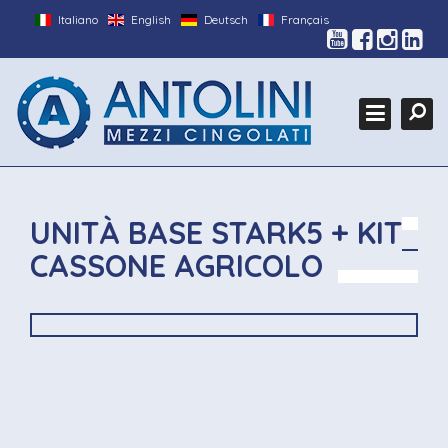
Italiano
English
Deutsch
Français
HOME
Cerca
L'AZIENDA
Ce
PRODOTTI
GALLERY
FIERE
UNITÀ BASE STARK5 + KIT
MEZZI CUSTOM
CASSONE AGRICOLO
CONTATTI