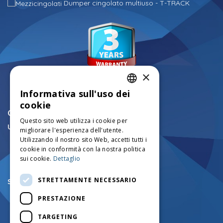
Dumper cingolato multiuso - T-TRACK
×
Informativa sull'uso dei
ITALIAN
cookie
CONTATTI
ENGLISH
Questo sito web utilizza i cookie per
Ufficio tecnico mezzi cingolati:
migliorare l'esperienza dell'utente.
FRENCH
+39.0456750126
Utilizzando il nostro sito Web, accetti tutti i
info@mezzicingolati.com
GERMAN
cookie in conformità con la nostra politica
Via Volta N°24 - 37026
sui cookie.
Dettaglio
Settimo di Pescantina (VR) - Italy
STRETTAMENTE NECESSARIO
Sede legale e amministrativa:
+39.0457545290
PRESTAZIONE
+39.0457545742
amministrazione@mezzicingolati.com
TARGETING
Via Cortine N.1 - 37020