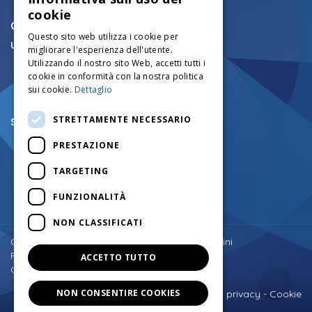
ITALIAN
cookie
CONTATTI
ENGLISH
Questo sito web utilizza i cookie per
Ufficio tecnico mezzi cingolati:
migliorare l'esperienza dell'utente.
FRENCH
+39.0456750126
Utilizzando il nostro sito Web, accetti tutti i
info@mezzicingolati.com
GERMAN
cookie in conformità con la nostra politica
Via Volta N°24 - 37026
sui cookie.
Dettaglio
Settimo di Pescantina (VR) - Italy
STRETTAMENTE NECESSARIO
Sede legale e amministrativa:
+39.0457545290
PRESTAZIONE
+39.0457545742
amministrazione@mezzicingolati.com
TARGETING
Via Cortine N.1 - 37020
Giare di Sant'Anna D'Alfaedo (VR) - Italy
FUNZIONALITÀ
NON CLASSIFICATI
Torna su
Copyright © Costruzioni Meccaniche F.lli Antolini
P.IVA: 03182100234
ACCETTO TUTTO
Cap.Soc. € 300.000 I.V.
NON CONSENTIRE COOKIES
Informativa privacy
-
Cookie