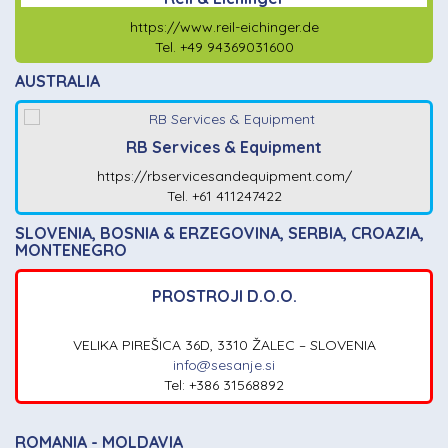
https://www.reil-eichinger.de
Tel. +49 94369031600
AUSTRALIA
RB Services & Equipment
https://rbservicesandequipment.com/
Tel. +61 411247422
SLOVENIA, BOSNIA & ERZEGOVINA, SERBIA, CROAZIA,
MONTENEGRO
PROSTROJI D.O.O.
VELIKA PIREŠICA 36D, 3310 ŽALEC – SLOVENIA
info@sesanje.si
Tel: +386 31568892
ROMANIA - MOLDAVIA