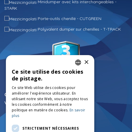
Minidumper avec kits interchangeables -
STARK
Porte-outils chenillé - CUTGREEN
Polyvalent dumper sur chenilles - T-TRACK
×
Ce site utilise des cookies
ITALIAN
de pistage.
ENGLISH
Ce site Web utilise des cookies pour
améliorer l'expérience utilisateur. En
FRENCH
CONTACT
utilisant notre site Web, vous acceptez tous
Véhicules chenillés techniques:
GERMAN
les cookies conformément à notre
+39.0456750126
politique en matière de cookies.
En savoir
info@mezzicingolati.com
plus
Via Volta N°24 - 37026
Settimo di Pescantina (VR)
STRICTEMENT NÉCESSAIRES