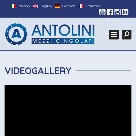
Italiano
English
Deutsch
Français
HOME
Search
L'ENTREPRISE
Ce
PRODUITS
GALLERY
EXPOSITIONS
VIDEOGALLERY
CUSTOM
CONTACTS