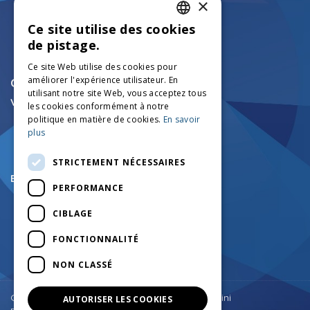
×
Ce site utilise des cookies
ITALIAN
de pistage.
ENGLISH
Ce site Web utilise des cookies pour
améliorer l'expérience utilisateur. En
FRENCH
CONTACT
utilisant notre site Web, vous acceptez tous
Véhicules chenillés techniques:
GERMAN
les cookies conformément à notre
+39.0456750126
politique en matière de cookies.
En savoir
info@mezzicingolati.com
plus
Via Volta N°24 - 37026
Settimo di Pescantina (VR)
STRICTEMENT NÉCESSAIRES
Enregistré et administrative:
PERFORMANCE
+39.0457545290
+39.0457545742
CIBLAGE
amministrazione@mezzicingolati.com
Via Cortine N.1 - 37020
FONCTIONNALITÉ
Giare di Sant'Anna D'Alfaedo (VR)
NON CLASSÉ
Retour vers le haut
Copyright © Costruzioni Meccaniche F.lli Antolini
AUTORISER LES COOKIES