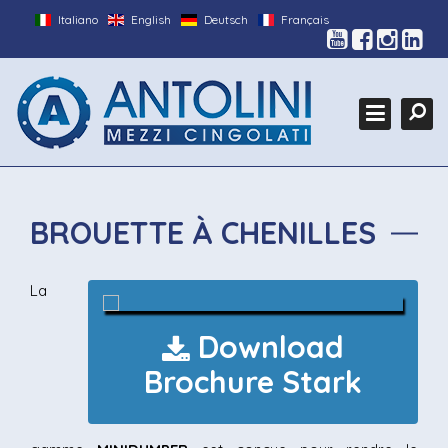
Italiano
English
Deutsch
Français
HOME
Search
L'ENTREPRISE
Ce
PRODUITS
GALLERY
EXPOSITIONS
BROUETTE À CHENILLES
CUSTOM
CONTACTS
La
Download
Brochure Stark