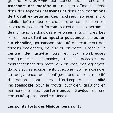
gamme
MINIDUMPER
est conçue pour rendre le
transport des matériaux
simple et efficace, même
dans des
espaces restreints
et dans des
conditions
de travail exigeantes
. Ces machines représentent la
solution idéale pour les chantiers de construction, les
travaux agricoles et forestiers ainsi que les opérations
de maintenance dans des environnements difficiles. Les
Minidumpers allient
compacité
,
puissance
et
traction
sur chenilles
, garantissant stabilité et sécurité sur des
terrains accidentés, boueux ou en pente. Grâce à un
centre de gravité bas
et aux nombreuses
configurations disponibles, il est possible de
manutentionner des matériaux en vrac, des agrégats,
du bois et des équipements avec une fiabilité maximale.
La polyvalence des configurations et la simplicité
d’utilisation font des Minidumpers un
allié
indispensable
pour le travail quotidien, assurant en
permanence des
performances élevées
et une
continuité opérationnelle optimale.
Les points forts des Minidumpers sont :