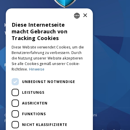
×
Diese Internetseite
KONTAKTE
ITALIAN
macht Gebrauch von
Technische Mittel Track:
ENGLISH
Tracking Cookies
+39.0456750126
info@mezzicingolati.com
FRENCH
Diese Website verwendet Cookies, um die
Via Volta N°24 - 37026
Benutzererfahrung zu verbessern. Durch
Settimo di Pescantina (VR)
GERMAN
die Nutzung unserer Website akzeptieren
Sie alle Cookies gemäß unserer Cookie-
Registrierte und Verwaltungs:
Richtlinie.
Hinweise
+39.0457545290
+39.0457545742
UNBEDINGT NOTWENDIGE
amministrazione@mezzicingolati.com
Via Cortine N.1 - 37020
LEISTUNGS
Giare di Sant'Anna D'Alfaedo (VR)
AUSRICHTEN
Zurück nach oben
FUNKTIONS
Copyright © Costruzioni Meccaniche F.lli Antolini
P.IVA: 03182100234
NICHT KLASSIFIZIERTE